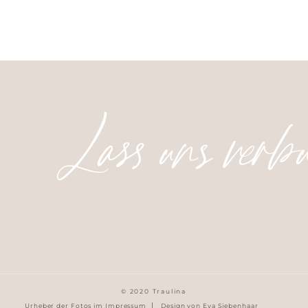
Lass uns verb
© 2020 Traulina
|
Urheber der Fotos im Impressum
Design von Eva Siebenhaar