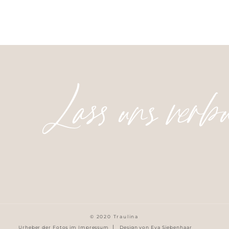
Lass uns verb
© 2020 Traulina
|
Urheber der Fotos im Impressum
Design von Eva Siebenhaar